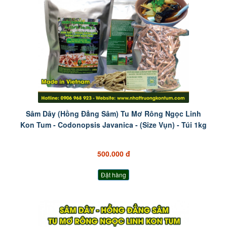
Sâm Dây (Hồng Đẳng Sâm) Tu Mơ Rông Ngọc Linh
Kon Tum - Codonopsis Javanica - (Size Vụn) - Túi 1kg
500.000 đ
Đặt hàng