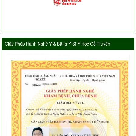
Giấy Phép Hành Nghề Y & Bằng Y Sĩ Y Học Cổ Truyền