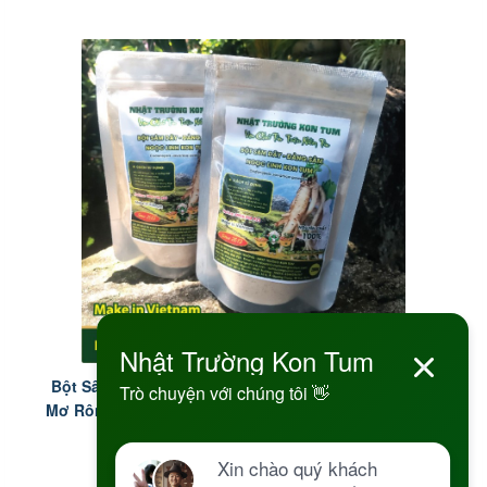
Bột Sâm Dây - Đảng Sâm (Dòng nghiền siêu mịn) Tu
Mơ Rông Ngọc Linh Kon Tum - Codonopsis Javanica
Extract Powder - Túi 0.5kg
350.000 đ