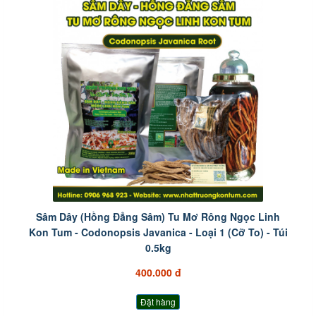
Sâm Dây (Hồng Đẳng Sâm) Tu Mơ Rông Ngọc Linh
Kon Tum - Codonopsis Javanica - Loại 1 (Cỡ To) - Túi
0.5kg
400.000 đ
Đặt hàng