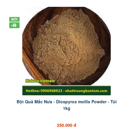
MỚI
+
Bột Quả Mắc Nưa - Diospyros mollis Powder - Túi
1kg
250.000 đ