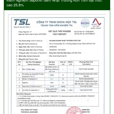
Kiểm Nghiệm Saponin Sâm Nhật Trường Kon Tum đạt mức
cao 25.8%