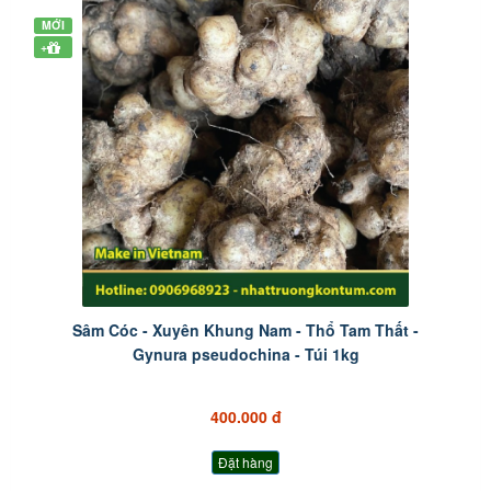
MỚI
+
Sâm Cóc - Xuyên Khung Nam - Thổ Tam Thất -
Gynura pseudochina - Túi 1kg
400.000 đ
Đặt hàng