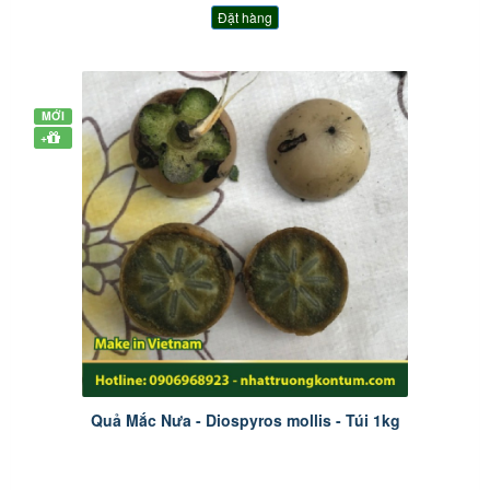
Đặt hàng
MỚI
+
Quả Mắc Nưa - Diospyros mollis - Túi 1kg