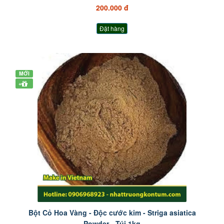
200.000 đ
Đặt hàng
MỚI
+
Bột Cỏ Hoa Vàng - Độc cước kim - Striga asiatica
Powder - Túi 1kg