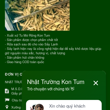
- Xuất xứ Tu Mơ Rông Kon Tum
- Sản phẩm được chọn phẩm chất tốt
- Rửa sạch sau đó cho vào Sấy Lạnh
- Sấy lạnh hiện nay là công nghệ hiện đại để sấy khô dược liệu giúp
giữ nguyên màu sắc, hương vị, chất lượng
- Sản phẩm hút chân không
- Giao hàng COD toàn quốc
ĐƠN VỊ QUẢN LÝ
NHẬT TRƯỜNG KON TUM
M.S.D.N: 8344254367, Cấp tại Kon Tum.
Giấy phép số: Số 38A.8009409/HKD
Chịu trách nhiệm:
Chủ cơ sở Nguyễn Nhật Trường
Xưởng sản xuất:
34 Lý Thường Kiệt, Tổ 6, Phường Kon Tum,