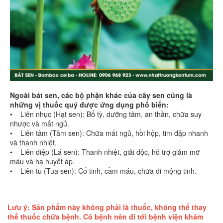
Ngoài bát sen, các bộ phận khác của cây sen cũng là
những vị thuốc quý được ứng dụng phổ biến:
• Liên nhục (Hạt sen): Bổ tỳ, dưỡng tâm, an thần, chữa suy
nhược và mất ngủ.
• Liên tâm (Tâm sen): Chữa mất ngủ, hồi hộp, tim đập nhanh
và thanh nhiệt.
• Liên diệp (Lá sen): Thanh nhiệt, giải độc, hỗ trợ giảm mỡ
máu và hạ huyết áp.
• Liên tu (Tua sen): Cố tinh, cầm máu, chữa di mộng tinh.
Lưu ý: Sản phẩm này không phải là thuốc, không thể thay
thế thuốc chữa bệnh. Có bệnh nên đi tới bệnh viện khám