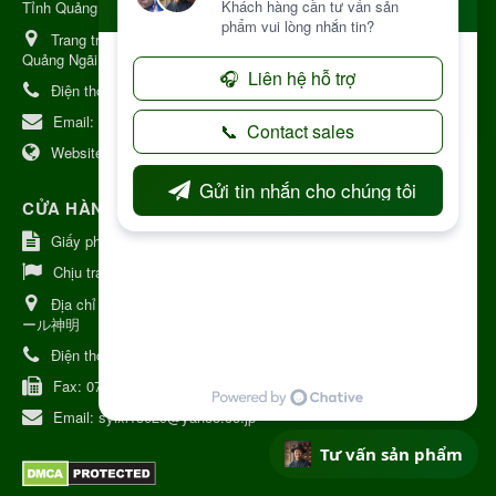
Tỉnh Quảng Ngải
Trang trại Dược Liệu Hữu Cơ:
Khu 37 Hộ Xã Măng Đen Tỉnh
Quảng Ngãi
Điện thoại:
+84 906968923
Email:
kinhdoanh@nhattruongkontum.com
Website:
https://www.nhattruongkontum.com
CỬA HÀNG GIỚI THIỆU TẠI NHẬT BẢN
Giấy phép số: 080-9475-1379
Chịu trách nhiệm:
MR THƯƠNG
Địa chỉ Nhật Bản:
日本 愛知県刈谷市神明町6丁目308番地 ファミ
ール神明
Điện thoại:
080-9475-1379
Fax:
070-9178-7979
Email:
syixl13029@yahoo.co.jp
Tư vấn sản phẩm