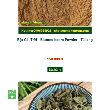
Bột Cải Trời - Blumea lacera Powder - Túi 1kg
150.000 đ
Đặt hàng
MỚI
+