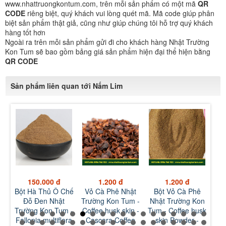
www.nhattruongkontum.com, trên mỗi sản phẩm có một mã
QR
CODE
riêng biệt, quý khách vui lòng quét mã. Mã code giúp phân
biệt sản phẩm thật giả, cũng như giúp chúng tôi hỗ trợ quý khách
hàng tốt hơn
Ngoài ra trên mỗi sản phẩm gửi đi cho khách hàng Nhật Trường
Kon Tum sẽ bao gồm bảng giá sản phẩm hiện đại thể hiện bằng
QR CODE
Sản phẩm liên quan tới Nấm Lim
150.000 đ
1.200 đ
1.200 đ
Đỗ
Bột Hà Thủ Ô Chế
Vỏ Cà Phê Nhật
Bột Vỏ Cà Phê
M
ng
Đỗ Đen Nhật
Trường Kon Tum -
Nhật Trường Kon
Đe
pia
Trường Kon Tum -
Coffee husk skin -
Tum - Coffee husk
Ko
am
Fallopia multiflora
Cascara Coffee
skin Powder -
Ses