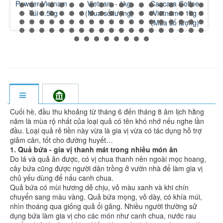
Powder Vietnam -
Vietnam - 1kg
Cascara Coffee
Blac
Túi 0.5kg
(Mua số lượng)
Vietnam - 1kg
(Mua số lượng)
Cuối hè, đầu thu khoảng từ tháng 6 đến tháng 8 âm lịch hằng
năm là mùa rộ nhất của loại quả có tên khó nhớ nếu nghe lần
đầu. Loại quả rẻ tiền này vừa là gia vị vừa có tác dụng hỗ trợ
giảm cân, tốt cho đường huyết…
1. Quả bứa - gia vị thanh mát trong nhiều món ăn
Do lá và quả ăn được, có vị chua thanh nên ngoài mọc hoang,
cây bứa cũng được người dân trồng ở vườn nhà để làm gia vị
chủ yếu dùng để nấu canh chua.
Quả bứa có mùi hương dễ chịu, vỏ màu xanh và khi chín
chuyển sang màu vàng. Quả bứa mọng, vỏ dày, có khía múi,
nhìn thoáng qua giống quả ổi găng. Nhiều người thường sử
dụng bứa làm gia vị cho các món như canh chua, nước rau