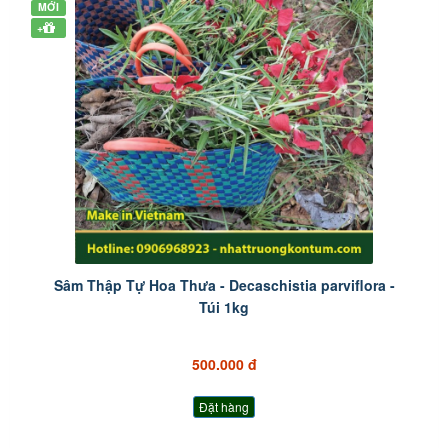
MỚI
+
Sâm Thập Tự Hoa Thưa - Decaschistia parviflora -
Túi 1kg
500.000 đ
Đặt hàng