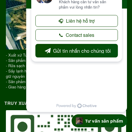
- Xuất xứ Tu Mơ Rông Kon Tum
- Sản phẩm được chọn phẩm chất tốt
- Rửa sạch sau đó cho vào Sấy Lạnh
- Sấy lạnh hiện nay là công nghệ hiện đại để sấy khô dược liệu giúp
giữ nguyên màu sắc, hương vị, chất lượng
- Sản phẩm hút chân không
- Giao hàng COD toàn quốc
TRUY XUẤT NGUỒN GỐC RÕ RÀNG
Tư vấn sản phẩm