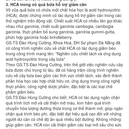
3. HCA trong vỏ quả bứa hỗ trợ giảm cân
Vỏ của quả bứa có chứa một chất hóa học là acid hydroxycitric
(HCA), được chứng minh có tác dụng hỗ trợ giảm cân trong các
thử nghiệm trên động vật. Chiết xuất HCA có nhiều tên gọi khác
nhau như garcinia, chiết xuất garcinia cambogia, cambogia
garcinia, thực phẩm bổ sung garcinia, garcinia gummi-gutta,
phức hợp garcinia hoặc brindleberry.
GS.TS Đào Hùng Cường, Khoa Hoá, ĐH Sư phạm Đà Nẵng đã
có công trình nghiên cứu về chất HCA có tác dụng giảm béo
trong công trình mang tên: "Nghiên cứu chiết tách và ứng dụng
acid hydroxycitric trong cây bứa"
Theo GS.TS Đào Hùng Cường, trên thế giới việc nghiên cứu cây
bứa được chú trọng từ lâu, đã có hàng trăm công trình nghiên
cứu về cây bứa bao gồm các lĩnh vực chiết tách, xác định thành
phần hóa học các hợp chất hữu cơ, ứng dụng trong công nghệ
thực phẩm, công nghệ dược phẩm, đặc biệt là các loại chế
phẩm giảm béo.
GS.TS Đào Hùng Cường cho biết, HCA có tác dụng ngăn chặn
quá trình tích mỡ và cải thiện mỡ máu, kìm hãm quá trình
chuyển hóa lượng đường thừa trong cơ thể thành mỡ, giúp ngăn
chặn quá trình béo phì, đặc biệt đạt hiệu quả cao đối với những
người dư cân có chế độ ăn quá nhiều bột đường. Không những
giúp giảm cân, HCA còn cải thiện giảm các loại mỡ xấu cho sức