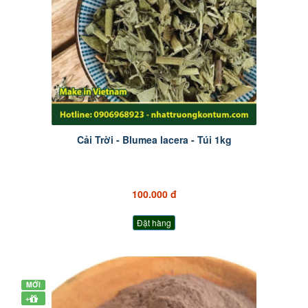
Cải Trời - Blumea lacera - Túi 1kg
100.000 đ
Đặt hàng
MỚI
+