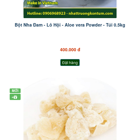
Bột Nha Đam - Lô Hội - Aloe vera Powder - Túi 0.5kg
400.000 đ
Đặt hàng
MỚI
+