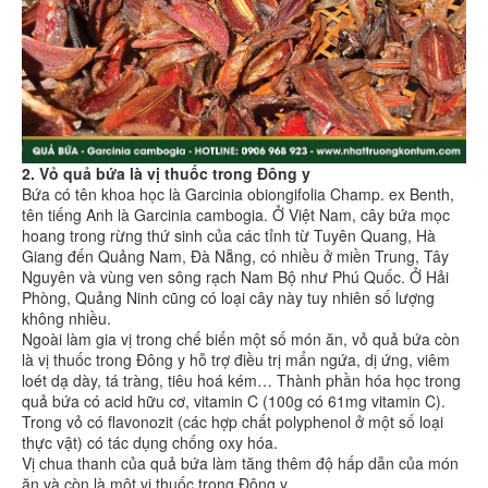
2. Vỏ quả bứa là vị thuốc trong Đông y
Bứa có tên khoa học là Garcinia obiongifolia Champ. ex Benth,
tên tiếng Anh là Garcinia cambogia. Ở Việt Nam, cây bứa mọc
hoang trong rừng thứ sinh của các tỉnh từ Tuyên Quang, Hà
Giang đến Quảng Nam, Đà Nẵng, có nhiều ở miền Trung, Tây
Nguyên và vùng ven sông rạch Nam Bộ như Phú Quốc. Ở Hải
Phòng, Quảng Ninh cũng có loại cây này tuy nhiên số lượng
không nhiều.
Ngoài làm gia vị trong chế biến một số món ăn, vỏ quả bứa còn
là vị thuốc trong Đông y hỗ trợ điều trị mẩn ngứa, dị ứng, viêm
loét dạ dày, tá tràng, tiêu hoá kém… Thành phần hóa học trong
quả bứa có acid hữu cơ, vitamin C (100g có 61mg vitamin C).
Trong vỏ có flavonozit (các hợp chất polyphenol ở một số loại
thực vật) có tác dụng chống oxy hóa.
Vị chua thanh của quả bứa làm tăng thêm độ hấp dẫn của món
ăn và còn là một vị thuốc trong Đông y.