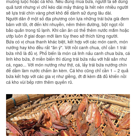
muống luộc hoặc cá kho. Nếu đúng mùa bứa, người ta sẽ dùng
quả tươi nhưng vì chỉ kéo dài mấy tháng là hết nên nhiều người
sẽ lựa trái chín vàng phơi khô để dành sử dụng lâu dài.
Người dân ở một số địa phương còn lựa những trái bứa già đem
băm với tỏi, ớt đến khi nhuyễn, nêm thêm đường, bột ngọt rồi
bảo quản trong tủ lạnh. Khi cần ăn có thể thêm nước mắm hoặc
ướp luôn ở giai đoạn mới làm tùy theo sở thích từng người.
Bứa có vị chua thanh khác biệt, kết hợp với các món canh, món
nướng hay kho đều rất "ăn ý". Với nồi canh chua, chỉ cần 1 trái
bứa nhỏ là đủ vị. Phổ biến là món cá linh nấu canh chua bứa, cá
linh kho bứa, ở miền biển thì dùng trái bứa nấu với hải sản như
cá, ngao... Với món nướng như thịt, cá, lấy trái bứa nướng chín
để dầm làm nước chấm ăn kèm. Cá kho cũng chỉ cần 1 – 2 quả
bứa kết hợp với các gia vị như giềng, ớt đi kèm đã đủ khiến nồi
cá kho vùi bếp rơm thêm quyến rũ.