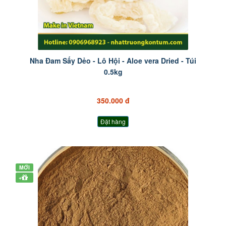
Nha Đam Sấy Dẻo - Lô Hội - Aloe vera Dried - Túi
0.5kg
350.000 đ
Đặt hàng
MỚI
+