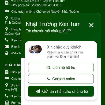
M.S.D.N: 8344254367, Cấp tại Kon Tum.
Giấy phép số: Số 38A.8009409/HKD
Chịu trách nhiệm:
Chủ cơ sở Nguyễn Nhật Trường
Xưởng sản xuất:
34 Lý Thường Kiệt, Tổ 6, Phường Kon Tum,
Tỉnh Quảng Ngải
Trang trại Dược Liệu Hữu Cơ:
Khu 37 Hộ Xã Măng Đen Tỉnh
Quảng Ngãi
Điện thoại:
+84 906968923
Email:
kinhdoanh@nhattruongkontum.com
Website:
https://www.nhattruongkontum.com
CỬA HÀNG GIỚI THIỆU TẠI NHẬT BẢN
Giấy phép số: 080-9475-1379
Chịu trách nhiệm:
MR THƯƠNG
Địa chỉ Nhật Bản:
日本 愛知県刈谷市神明町6丁目308番地 ファミ
ール神明
Điện thoại:
080-9475-1379
Fax:
070-9178-7979