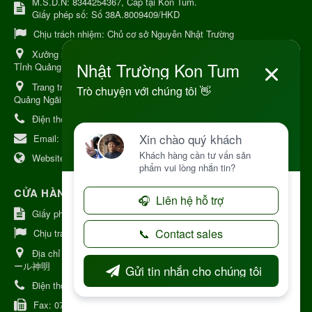
M.S.D.N: 8344254367, Cấp tại Kon Tum.
Giấy phép số: Số 38A.8009409/HKD
Chịu trách nhiệm:
Chủ cơ sở Nguyễn Nhật Trường
Xưởng sản xuất:
34 Lý Thường Kiệt, Tổ 6, Phường Kon Tum,
Tỉnh Quảng Ngải
Trang trại Dược Liệu Hữu Cơ:
Khu 37 Hộ Xã Măng Đen Tỉnh
Quảng Ngãi
Điện thoại:
+84 906968923
Email:
kinhdoanh@nhattruongkontum.com
Website:
https://www.nhattruongkontum.com
CỬA HÀNG GIỚI THIỆU TẠI NHẬT BẢN
Giấy phép số: 080-9475-1379
Chịu trách nhiệm:
MR THƯƠNG
Địa chỉ Nhật Bản:
日本 愛知県刈谷市神明町6丁目308番地 ファミ
ール神明
Điện thoại:
080-9475-1379
Fax:
070-9178-7979