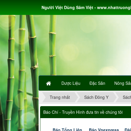
Người Việt Dùng Sâm Việt - www.nhattruon
Dược Liệu
Đặc Sản
Nông Sả
Trang nhất
Sách Đông Y
Sác
Báo Chí - Truyền Hình đưa tin về chúng tôi
Báo Tổng Liên
Báo Vnexpress
Đài