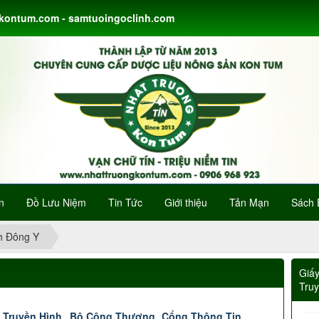
gkontum.com - samtuoingoclinh.com
n
Đồ Lưu Niệm
Tin Tức
Giới thiệu
Tản Mạn
Sách 
h Đông Y
Giấ
Tru
 Truyền Hình
Bộ Công Thương
Cổng Thông Tin