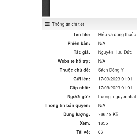
Thông tin chi tiết
Tên file:
Hiểu và dùng thuố
Phiên bản:
N/A
Tác giả:
Nguyễn Hữu Đức
Website hỗ trợ:
N/A
Thuộc chủ đề:
Sách Đông Y
Gửi lên:
17/09/2023 01:01
Cập nhật:
17/09/2023 01:01
Người gửi:
truong_nguyennhat
Thông tin bản quyền:
N/A
Dung lượng:
766.19 KB
Xem:
1655
Tải về:
86