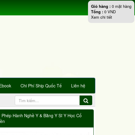
Giỏ hàng :
0
mặt hàng
Tổng :
0
VND
Xem chi tiết
Ebook
Chi Phí Ship Quốc Tế
Liên hệ
y Phép Hành Nghề Y & Bằng Y Sĩ Y Học Cổ
yền