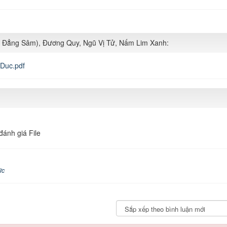
g Đẳng Sâm), Đương Quy, Ngũ Vị Tử, Nấm Lim Xanh:
Duc.pdf
đánh giá File
ức