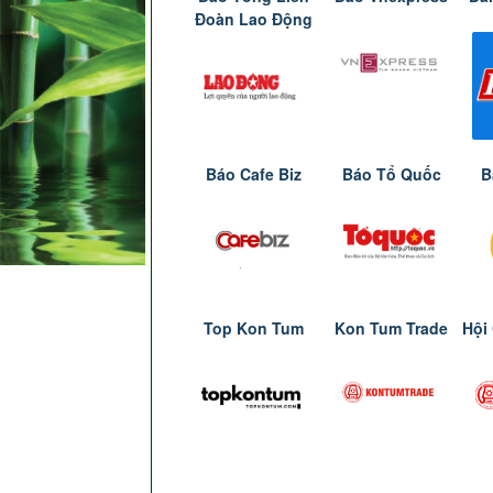
Đoàn Lao Động
Báo Cafe Biz
Báo Tổ Quốc
B
Top Kon Tum
Kon Tum Trade
Hội