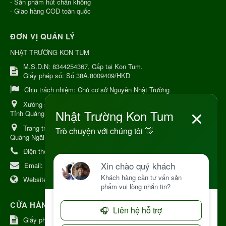
- Sản phẩm hút chân không
- Giao hàng COD toàn quốc
ĐƠN VỊ QUẢN LÝ
NHẬT TRƯỜNG KON TUM
M.S.D.N: 8344254367, Cấp tại Kon Tum.
Giấy phép số: Số 38A.8009409/HKD
Chịu trách nhiệm:
Chủ cơ sở Nguyễn Nhật Trường
Xưởng sản xuất:
34 Lý Thường Kiệt, Tổ 6, Phường Kon Tum,
Tỉnh Quảng Ngải
Trang trại Dược Liệu Hữu Cơ:
Khu 37 Hộ Xã Măng Đen Tỉnh
Quảng Ngãi
Điện thoại:
+84 906968923
Email:
kinhdoanh@nhattruongkontum.com
Website:
https://www.nhattruongkontum.com
CỬA HÀNG GIỚI THIỆU TẠI NHẬT BẢN
Giấy phép số: 080-9475-1379