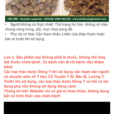
• Người không có thực nhiệt: Thể trạng hư hàn, không có triệu
chứng nóng trong, sốt, mụn nhọt sưng đỏ.
• Phụ nữ có thai: Cần tham khảo ý kiến của thầy thuốc hoặc
bác sĩ trước khi sử dụng.
Lưu ý: Sản phẩm này không phải là thuốc, không thể thay
thế thuốc chữa bệnh. Có bệnh nên đi tới bệnh viện khám
bệnh
Các loại thảo dược Đông Y khi sử dụng cần tham vấn người
có chuyên môn về Y Học Cổ Truyền Y Sĩ, Bác Sĩ, Lương Y.
Trước khi sử dụng, các loại thảo dược Đông Y có thể có tác
dụng phụ nếu không sử dụng đúng cách
Thông tin trên Website chỉ có giá trị tham khảo, không dùng
bất cứ hình thức nào chữa bệnh