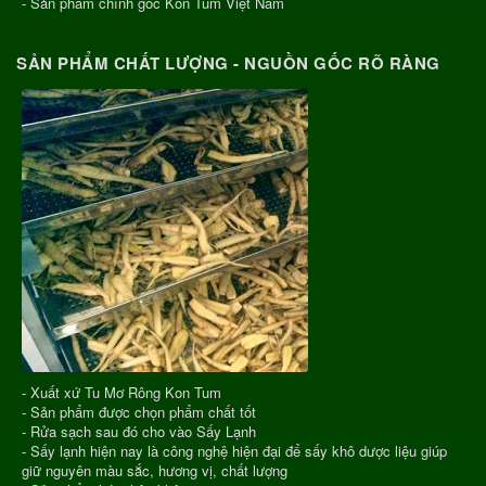
- Sản phẩm chính gốc Kon Tum Việt Nam
SẢN PHẨM CHẤT LƯỢNG - NGUỒN GỐC RÕ RÀNG
- Xuất xứ Tu Mơ Rông Kon Tum
- Sản phẩm được chọn phẩm chất tốt
- Rửa sạch sau đó cho vào Sấy Lạnh
- Sấy lạnh hiện nay là công nghệ hiện đại để sấy khô dược liệu giúp
giữ nguyên màu sắc, hương vị, chất lượng