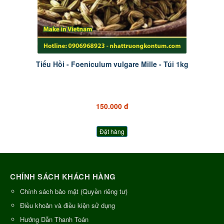
Tiểu Hồi - Foeniculum vulgare Mille - Túi 1kg
150.000 đ
Đặt hàng
CHÍNH SÁCH KHÁCH HÀNG
Chính sách bảo mật (Quyền riêng tư)
Điều khoản và điều kiện sử dụng
Hướng Dẫn Thanh Toán