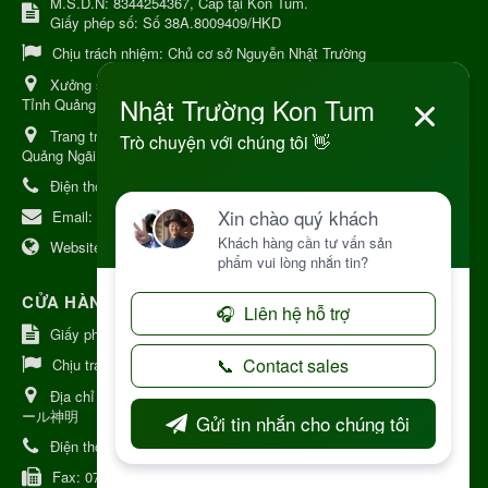
M.S.D.N: 8344254367, Cấp tại Kon Tum.
Giấy phép số: Số 38A.8009409/HKD
Chịu trách nhiệm:
Chủ cơ sở Nguyễn Nhật Trường
Xưởng sản xuất:
34 Lý Thường Kiệt, Tổ 6, Phường Kon Tum,
Tỉnh Quảng Ngải
Trang trại Dược Liệu Hữu Cơ:
Khu 37 Hộ Xã Măng Đen Tỉnh
Quảng Ngãi
Điện thoại:
+84 906968923
Email:
kinhdoanh@nhattruongkontum.com
Website:
https://www.nhattruongkontum.com
CỬA HÀNG GIỚI THIỆU TẠI NHẬT BẢN
Giấy phép số: 080-9475-1379
Chịu trách nhiệm:
MR THƯƠNG
Địa chỉ Nhật Bản:
日本 愛知県刈谷市神明町6丁目308番地 ファミ
ール神明
Điện thoại:
080-9475-1379
Fax:
070-9178-7979