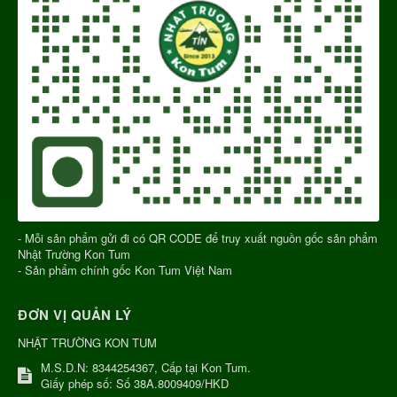
- Mỗi sản phẩm gửi đi có QR CODE để truy xuất nguồn gốc sản phẩm
Nhật Trường Kon Tum
- Sản phẩm chính gốc Kon Tum Việt Nam
ĐƠN VỊ QUẢN LÝ
NHẬT TRƯỜNG KON TUM
M.S.D.N: 8344254367, Cấp tại Kon Tum.
Giấy phép số: Số 38A.8009409/HKD