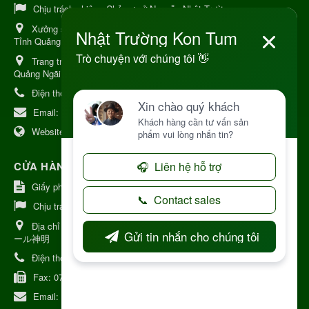
Chịu trách nhiệm:
Chủ cơ sở Nguyễn Nhật Trường
Xưởng sản xuất:
34 Lý Thường Kiệt, Tổ 6, Phường Kon Tum,
Tỉnh Quảng Ngải
Trang trại Dược Liệu Hữu Cơ:
Khu 37 Hộ Xã Măng Đen Tỉnh
Quảng Ngãi
Điện thoại:
+84 906968923
Email:
kinhdoanh@nhattruongkontum.com
Website:
https://www.nhattruongkontum.com
CỬA HÀNG GIỚI THIỆU TẠI NHẬT BẢN
Giấy phép số: 080-9475-1379
Chịu trách nhiệm:
MR THƯƠNG
Địa chỉ Nhật Bản:
日本 愛知県刈谷市神明町6丁目308番地 ファミ
ール神明
Điện thoại:
080-9475-1379
Fax:
070-9178-7979
Email:
syixl13029@yahoo.co.jp