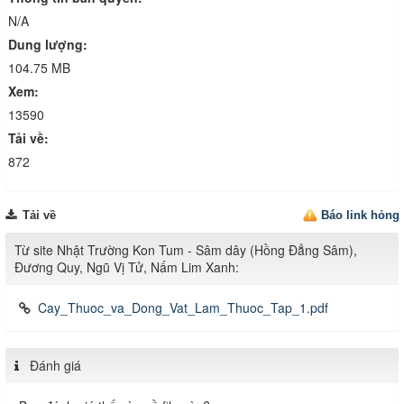
N/A
Dung lượng:
104.75 MB
Xem:
13590
Tải về:
872
Tải về
Báo link hỏng
Từ site Nhật Trường Kon Tum - Sâm dây (Hồng Đẳng Sâm),
Đương Quy, Ngũ Vị Tử, Nấm Lim Xanh:
Cay_Thuoc_va_Dong_Vat_Lam_Thuoc_Tap_1.pdf
Đánh giá