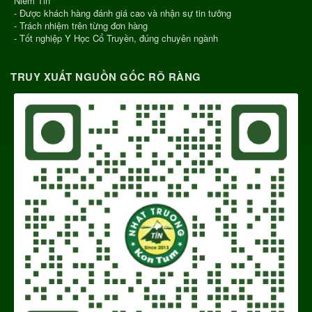
Niềm Tin"
- Được khách hàng đánh giá cao và nhận sự tin tưởng
- Trách nhiệm trên từng đơn hàng
- Tốt nghiệp Y Học Cổ Truyền, đúng chuyên ngành
TRUY XUẤT NGUỒN GỐC RÕ RÀNG