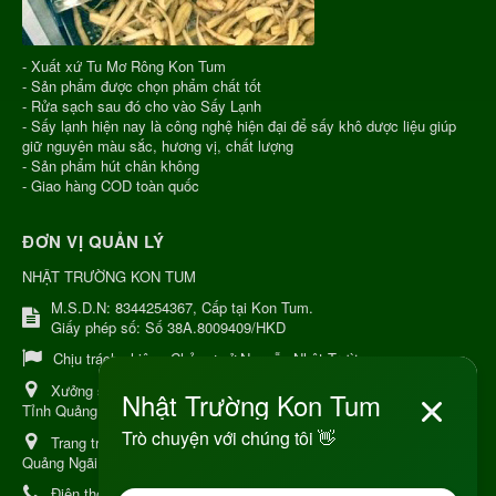
- Xuất xứ Tu Mơ Rông Kon Tum
- Sản phẩm được chọn phẩm chất tốt
- Rửa sạch sau đó cho vào Sấy Lạnh
- Sấy lạnh hiện nay là công nghệ hiện đại để sấy khô dược liệu giúp
giữ nguyên màu sắc, hương vị, chất lượng
- Sản phẩm hút chân không
- Giao hàng COD toàn quốc
ĐƠN VỊ QUẢN LÝ
NHẬT TRƯỜNG KON TUM
M.S.D.N: 8344254367, Cấp tại Kon Tum.
Giấy phép số: Số 38A.8009409/HKD
Chịu trách nhiệm:
Chủ cơ sở Nguyễn Nhật Trường
Xưởng sản xuất:
34 Lý Thường Kiệt, Tổ 6, Phường Kon Tum,
Tỉnh Quảng Ngải
Trang trại Dược Liệu Hữu Cơ:
Khu 37 Hộ Xã Măng Đen Tỉnh
Quảng Ngãi
Điện thoại:
+84 906968923