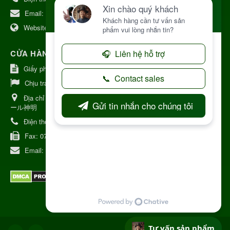
Email:
kinhdoanh@nhattruongkontum.com
Website:
https://www.nhattruongkontum.com
CỬA HÀNG GIỚI THIỆU TẠI NHẬT BẢN
Giấy phép số: 080-9475-1379
Chịu trách nhiệm:
MR THƯƠNG
Địa chỉ Nhật Bản:
日本 愛知県刈谷市神明町6丁目308番地 ファミ
ール神明
Điện thoại:
080-9475-1379
Fax:
070-9178-7979
Email:
syixl13029@yahoo.co.jp
Tư vấn sản phẩm