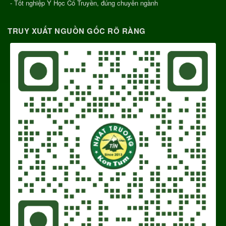
- Tốt nghiệp Y Học Cổ Truyền, đúng chuyên ngành
TRUY XUẤT NGUỒN GỐC RÕ RÀNG