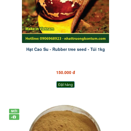
Hạt Cao Su - Rubber tree seed - Túi 1kg
150.000 đ
Đặt hàng
MỚI
+