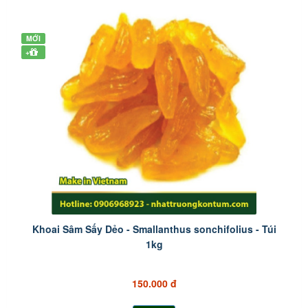
MỚI
+
Khoai Sâm Sấy Dẻo - Smallanthus sonchifolius - Túi
1kg
150.000 đ