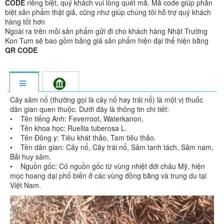
CODE
riêng biệt, quý khách vui lòng quét mã. Mã code giúp phân
biệt sản phẩm thật giả, cũng như giúp chúng tôi hỗ trợ quý khách
hàng tốt hơn
Ngoài ra trên mỗi sản phẩm gửi đi cho khách hàng Nhật Trường
Kon Tum sẽ bao gồm bảng giá sản phẩm hiện đại thể hiện bằng
QR CODE
Cây sâm nổ (thường gọi là cây nổ hay trái nổ) là một vị thuốc
dân gian quen thuộc. Dưới đây là thông tin chi tiết:
• Tên tiếng Anh: Feverroot, Waterkanon.
• Tên khoa học: Ruellia tuberosa L.
• Tên Đông y: Tiêu khát thảo, Tam tiêu thảo.
• Tên dân gian: Cây nổ, Cây trái nổ, Sâm tanh tách, Sâm nam,
Bải huy sâm.
• Nguồn gốc: Có nguồn gốc từ vùng nhiệt đới châu Mỹ, hiện
mọc hoang dại phổ biến ở các vùng đồng bằng và trung du tại
Việt Nam.