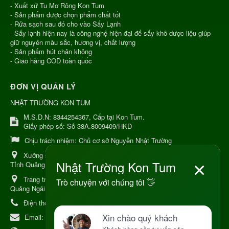
- Xuất xứ Tu Mơ Rông Kon Tum
- Sản phẩm được chọn phẩm chất tốt
- Rửa sạch sau đó cho vào Sấy Lạnh
- Sấy lạnh hiện nay là công nghệ hiện đại để sấy khô dược liệu giúp
giữ nguyên màu sắc, hương vị, chất lượng
- Sản phẩm hút chân không
- Giao hàng COD toàn quốc
ĐƠN VỊ QUẢN LÝ
NHẬT TRƯỜNG KON TUM
M.S.D.N: 8344254367, Cấp tại Kon Tum.
Giấy phép số: Số 38A.8009409/HKD
Chịu trách nhiệm:
Chủ cơ sở Nguyễn Nhật Trường
Xưởng sản xuất:
34 Lý Thường Kiệt, Tổ 6, Phường Kon Tum,
Tỉnh Quảng Ngải
Trang trại Dược Liệu Hữu Cơ:
Khu 37 Hộ Xã Măng Đen Tỉnh
Quảng Ngãi
Điện thoại:
+84 906968923
Email:
kinhdoanh@nhattruongkontum.com