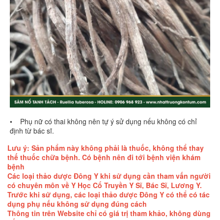
• Phụ nữ có thai không nên tự ý sử dụng nếu không có chỉ
định từ bác sĩ.
Lưu ý: Sản phẩm này không phải là thuốc, không thể thay
thế thuốc chữa bệnh. Có bệnh nên đi tới bệnh viện khám
bệnh
Các loại thảo dược Đông Y khi sử dụng cần tham vấn người
có chuyên môn về Y Học Cổ Truyền Y Sĩ, Bác Sĩ, Lương Y.
Trước khi sử dụng, các loại thảo dược Đông Y có thể có tác
dụng phụ nếu không sử dụng đúng cách
Thông tin trên Website chỉ có giá trị tham khảo, không dùng