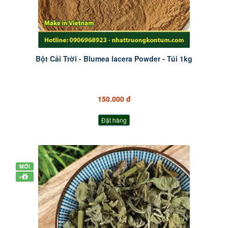
Bột Cải Trời - Blumea lacera Powder - Túi 1kg
150.000 đ
Đặt hàng
MỚI
+