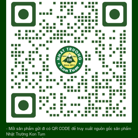
- Mỗi sản phẩm gửi đi có QR CODE để truy xuất nguồn gốc sản phẩm
Nhật Trường Kon Tum