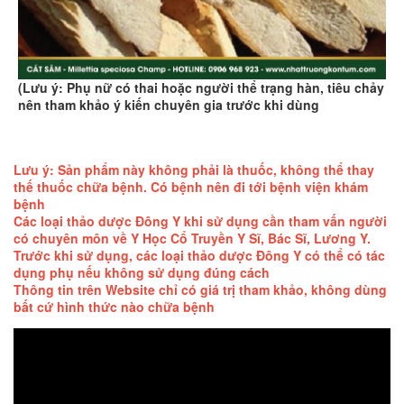
(Lưu ý: Phụ nữ có thai hoặc người thể trạng hàn, tiêu chảy
nên tham khảo ý kiến chuyên gia trước khi dùng
Lưu ý: Sản phẩm này không phải là thuốc, không thể thay
thế thuốc chữa bệnh. Có bệnh nên đi tới bệnh viện khám
bệnh
Các loại thảo dược Đông Y khi sử dụng cần tham vấn người
có chuyên môn về Y Học Cổ Truyền Y Sĩ, Bác Sĩ, Lương Y.
Trước khi sử dụng, các loại thảo dược Đông Y có thể có tác
dụng phụ nếu không sử dụng đúng cách
Thông tin trên Website chỉ có giá trị tham khảo, không dùng
bất cứ hình thức nào chữa bệnh