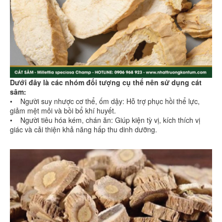
Dưới đây là các nhóm đối tượng cụ thể nên sử dụng cát
sâm:
• Người suy nhược cơ thể, ốm dậy: Hỗ trợ phục hồi thể lực,
giảm mệt mỏi và bồi bổ khí huyết.
• Người tiêu hóa kém, chán ăn: Giúp kiện tỳ vị, kích thích vị
giác và cải thiện khả năng hấp thu dinh dưỡng.