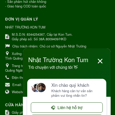
- Sản phẩm hút chân không
- Giao hàng COD toàn quốc
ĐƠN VỊ QUẢN LÝ
NHẬT TRƯỜNG KON TUM
M.S.D.N: 8344254367, Cấp tại Kon Tum.
Giấy phép số: Số 38A.8009409/HKD
Chịu trách nhiệm:
Chủ cơ sở Nguyễn Nhật Trường
Xưởng sản xuất:
34 Lý Thường Kiệt, Tổ 6, Phường Kon Tum,
Tỉnh Quảng Ngải
Trang trại Dược Liệu Hữu Cơ:
Khu 37 Hộ Xã Măng Đen Tỉnh
Quảng Ngãi
Điện thoại:
+84 906968923
Email:
kinhdoanh@nhattruongkontum.com
Website:
https://www.nhattruongkontum.com
CỬA HÀNG GIỚI THIỆU TẠI NHẬT BẢN
Giấy phép số: 080-9475-1379