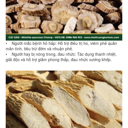
• Người mắc bệnh hô hấp: Hỗ trợ điều trị ho, viêm phế quản
mãn tính, tiêu trừ đờm và nhuận phế.
• Người hay bị nóng trong, đau nhức: Tác dụng thanh nhiệt,
giải độc và hỗ trợ giảm phong thấp, đau nhức xương khớp.