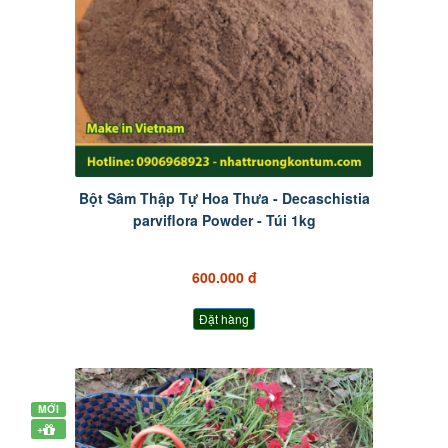
Bột Sâm Thập Tự Hoa Thưa - Decaschistia
parviflora Powder - Túi 1kg
600.000 đ
Đặt hàng
MỚI
+