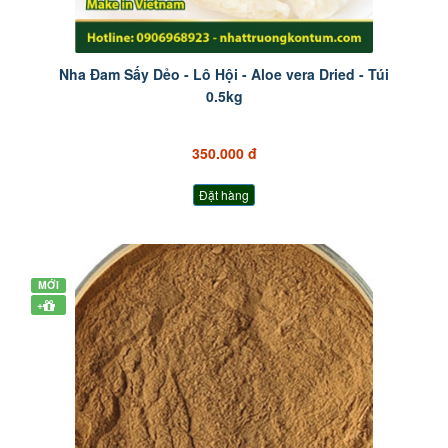
Nha Đam Sấy Dẻo - Lô Hội - Aloe vera Dried - Túi
0.5kg
350.000 đ
Đặt hàng
MỚI
+