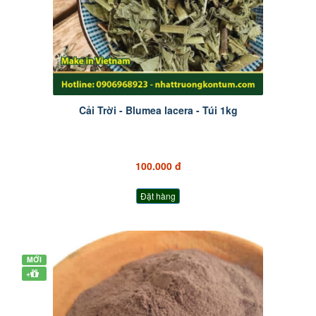
Cải Trời - Blumea lacera - Túi 1kg
100.000 đ
Đặt hàng
MỚI
+