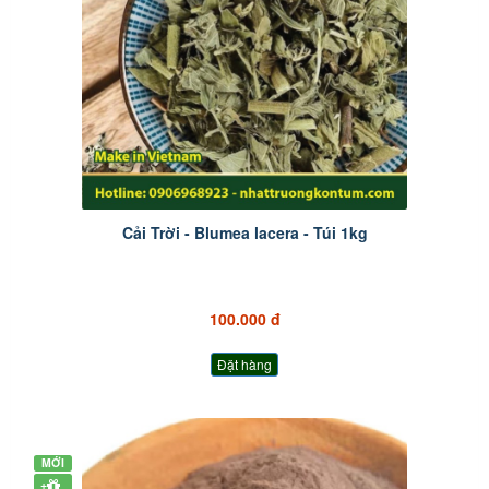
Cải Trời - Blumea lacera - Túi 1kg
100.000 đ
Đặt hàng
MỚI
+