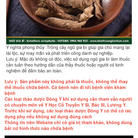
Ý nghĩa phong thủy: Trồng cây ngũ gia bì giúp gia chủ mang lại
tài lộc, sự may mắn và phát triển công danh sự nghiệp.
Lưu ý: Mặc dù không có độc, việc sử dụng ngũ gia bì làm thuốc
cần tuân theo hướng dẫn của thầy thuốc hoặc người có kinh
nghiệm để đảm bảo an toàn.
Lưu ý: Sản phẩm này không phải là thuốc, không thể thay
thế thuốc chữa bệnh. Có bệnh nên đi tới bệnh viện khám
bệnh
Các loại thảo dược Đông Y khi sử dụng cần tham vấn người
có chuyên môn về Y Học Cổ Truyền Y Sĩ, Bác Sĩ, Lương Y.
Trước khi sử dụng, các loại thảo dược Đông Y có thể có tác
dụng phụ nếu không sử dụng đúng cách
Thông tin trên Website chỉ có giá trị tham khảo, không dùng
bất cứ hình thức nào chữa bệnh