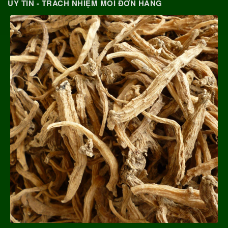
UY TÍN - TRÁCH NHIỆM MỖI ĐƠN HÀNG