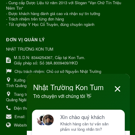
- Cung cấp Dược Liệu từ năm 2013 với Slogan "Vạn Chữ Tín Triệu
Niềm Tin"
- Được khách hàng đánh giá cao và nhận sự tin tưởng
- Trách nhiệm trên từng đơn hàng
- Tốt nghiệp Y Học Cổ Truyền, đúng chuyên ngành
ĐƠN VỊ QUẢN LÝ
NHẬT TRƯỜNG KON TUM
M.S.D.N: 8344254367, Cấp tại Kon Tum.
Giấy phép số: Số 38A.8009409/HKD
Chịu trách nhiệm:
Chủ cơ sở Nguyễn Nhật Trường
Xưởng sản xuất:
34 Lý Thường Kiệt, Tổ 6, Phường Kon Tum,
Tỉnh Quảng Ngải
Trang trại Dược Liệu Hữu Cơ:
Khu 37 Hộ Xã Măng Đen Tỉnh
Quảng Ngãi
Điện thoại:
+84 906968923
Email:
kinhdoanh@nhattruongkontum.com
Website:
https://www.nhattruongkontum.com