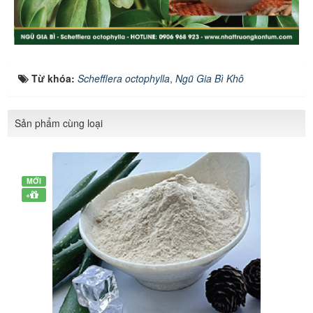
Từ khóa:
Schefflera octophylla
,
Ngũ Gia Bì Khô
Sản phẩm cùng loại
MỚI
+