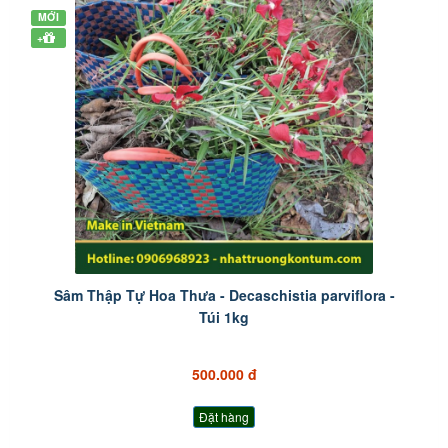
MỚI
+
Sâm Thập Tự Hoa Thưa - Decaschistia parviflora -
Túi 1kg
500.000 đ
Đặt hàng