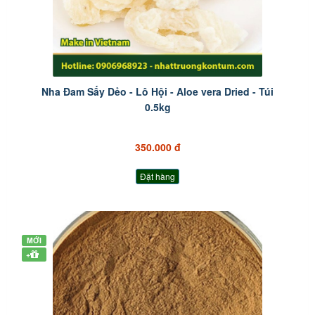
Nha Đam Sấy Dẻo - Lô Hội - Aloe vera Dried - Túi
0.5kg
350.000 đ
Đặt hàng
MỚI
+