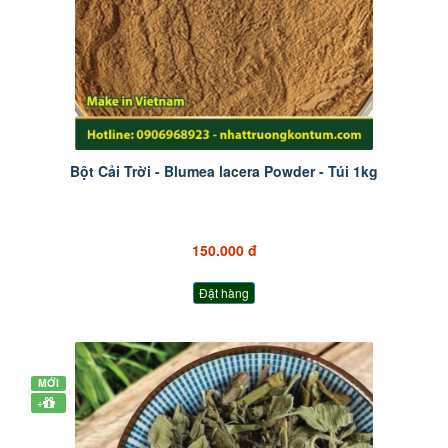
Bột Cải Trời - Blumea lacera Powder - Túi 1kg
150.000 đ
Đặt hàng
MỚI
+