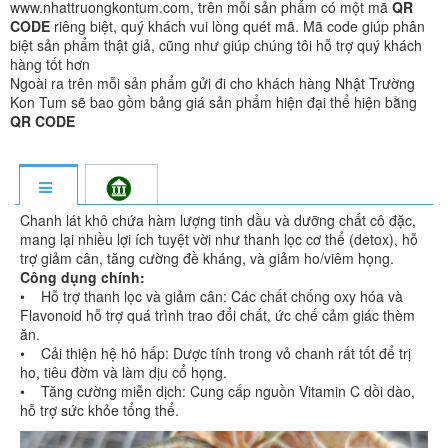
www.nhattruongkontum.com, trên mỗi sản phẩm có một mã
QR
CODE
riêng biệt, quý khách vui lòng quét mã. Mã code giúp phân
biệt sản phẩm thật giả, cũng như giúp chúng tôi hỗ trợ quý khách
hàng tốt hơn
Ngoài ra trên mỗi sản phẩm gửi đi cho khách hàng Nhật Trường
Kon Tum sẽ bao gồm bảng giá sản phẩm hiện đại thể hiện bằng
QR CODE
Chanh lát khô chứa hàm lượng tinh dầu và dưỡng chất cô đặc,
mang lại nhiều lợi ích tuyệt vời như thanh lọc cơ thể (detox), hỗ
trợ giảm cân, tăng cường đề kháng, và giảm ho/viêm họng.
Công dụng chính:
• Hỗ trợ thanh lọc và giảm cân: Các chất chống oxy hóa và
Flavonoid hỗ trợ quá trình trao đổi chất, ức chế cảm giác thèm
ăn.
• Cải thiện hệ hô hấp: Dược tính trong vỏ chanh rất tốt để trị
ho, tiêu đờm và làm dịu cổ họng.
• Tăng cường miễn dịch: Cung cấp nguồn Vitamin C dồi dào,
hỗ trợ sức khỏe tổng thể.