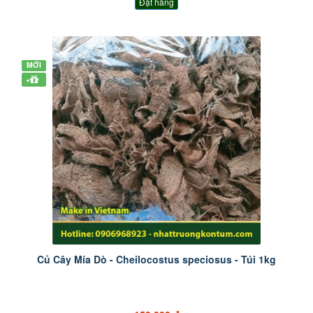
Đặt hàng
MỚI
+
Củ Cây Mía Dò - Cheilocostus speciosus - Túi 1kg