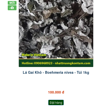
MỚI
+
Lá Gai Khô - Boehmeria nivea - Túi 1kg
100.000 đ
Đặt hàng