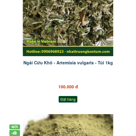
Ngải Cửu Khô - Artemisia vulgaris - Túi 1kg
100.000 đ
Đặt hàng
MỚI
+