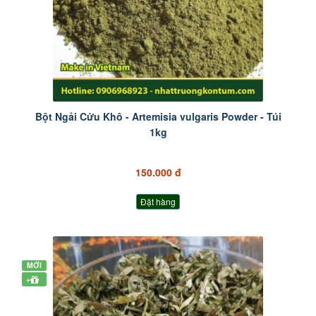
Bột Ngải Cửu Khô - Artemisia vulgaris Powder - Túi
1kg
150.000 đ
Đặt hàng
MỚI
+