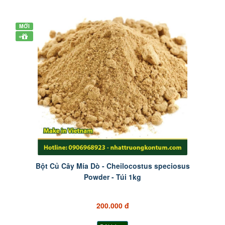
MỚI
+
Bột Củ Cây Mía Dò - Cheilocostus speciosus
Powder - Túi 1kg
200.000 đ