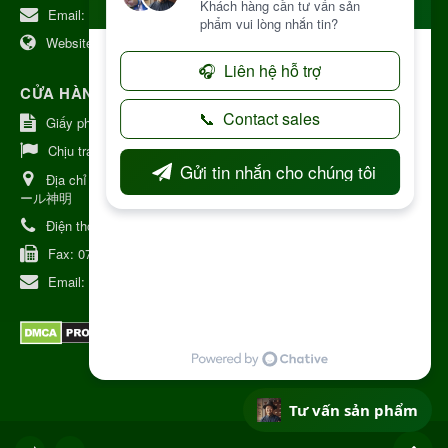
Email:
kinhdoanh@nhattruongkontum.com
Website:
https://www.nhattruongkontum.com
CỬA HÀNG GIỚI THIỆU TẠI NHẬT BẢN
Giấy phép số: 080-9475-1379
Chịu trách nhiệm:
MR THƯƠNG
Địa chỉ Nhật Bản:
日本 愛知県刈谷市神明町6丁目308番地 ファミ
ール神明
Điện thoại:
080-9475-1379
Fax:
070-9178-7979
Email:
syixl13029@yahoo.co.jp
Tư vấn sản phẩm