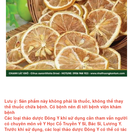
Lưu ý: Sản phẩm này không phải là thuốc, không thể thay
thế thuốc chữa bệnh. Có bệnh nên đi tới bệnh viện khám
bệnh
Các loại thảo dược Đông Y khi sử dụng cần tham vấn người
có chuyên môn về Y Học Cổ Truyền Y Sĩ, Bác Sĩ, Lương Y.
Trước khi sử dụng, các loại thảo dược Đông Y có thể có tác