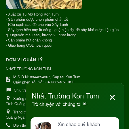
- Xuất xứ Tu Mơ Rông Kon Tum
- Sản phẩm được chọn phẩm chất tốt
- Rửa sạch sau đó cho vào Sấy Lạnh
- Sấy lạnh hiện nay là công nghệ hiện đại để sấy khô dược liệu giúp
giữ nguyên màu sắc, hương vị, chất lượng
- Sản phẩm hút chân không
- Giao hàng COD toàn quốc
ĐƠN VỊ QUẢN LÝ
NHẬT TRƯỜNG KON TUM
M.S.D.N: 8344254367, Cấp tại Kon Tum.
Giấy phép số: Số 38A.8009409/HKD
Chịu trách nhiệm:
Chủ cơ sở Nguyễn Nhật Trường
Xưởng sản xuất:
34 Lý Thường Kiệt, Tổ 6, Phường Kon Tum,
Tỉnh Quảng Ngải
Trang trại Dược Liệu Hữu Cơ:
Khu 37 Hộ Xã Măng Đen Tỉnh
Quảng Ngãi
Điện thoại:
+84 906968923