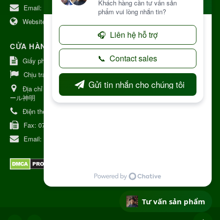
Email:
kinhdoanh@nhattruongkontum.com
Website:
https://www.nhattruongkontum.com
CỬA HÀNG GIỚI THIỆU TẠI NHẬT BẢN
Giấy phép số: 080-9475-1379
Chịu trách nhiệm:
MR THƯƠNG
Địa chỉ Nhật Bản:
日本 愛知県刈谷市神明町6丁目308番地 ファミ
ール神明
Điện thoại:
080-9475-1379
Fax:
070-9178-7979
Email:
syixl13029@yahoo.co.jp
Tư vấn sản phẩm