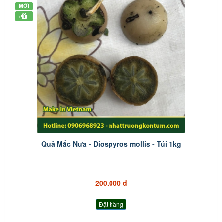
MỚI
+
Quả Mắc Nưa - Diospyros mollis - Túi 1kg
200.000 đ
Đặt hàng