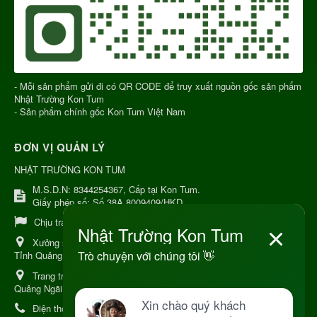
- Mỗi sản phẩm gửi đi có QR CODE để truy xuất nguồn gốc sản phẩm
Nhật Trường Kon Tum
- Sản phẩm chính gốc Kon Tum Việt Nam
ĐƠN VỊ QUẢN LÝ
NHẬT TRƯỜNG KON TUM
M.S.D.N: 8344254367, Cấp tại Kon Tum.
Giấy phép số: Số 38A.8009409/HKD
Chịu trách nhiệm:
Chủ cơ sở Nguyễn Nhật Trường
Xưởng sản xuất:
34 Lý Thường Kiệt, Tổ 6, Phường Kon Tum,
Tỉnh Quảng Ngải
Trang trại Dược Liệu Hữu Cơ:
Khu 37 Hộ Xã Măng Đen Tỉnh
Quảng Ngãi
Điện thoại:
+84 906968923