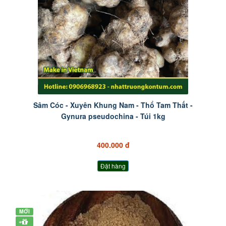
Sâm Cóc - Xuyên Khung Nam - Thổ Tam Thất -
Gynura pseudochina - Túi 1kg
400.000 đ
Đặt hàng
MỚI
+