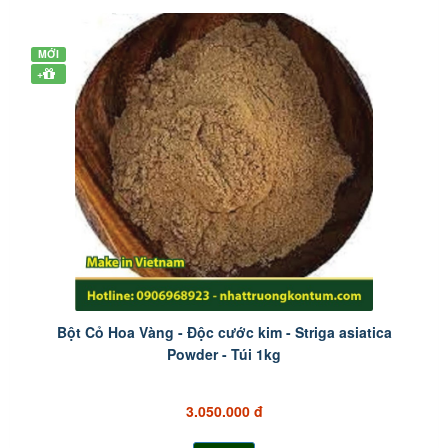
MỚI
+
Bột Cỏ Hoa Vàng - Độc cước kim - Striga asiatica
Powder - Túi 1kg
3.050.000 đ