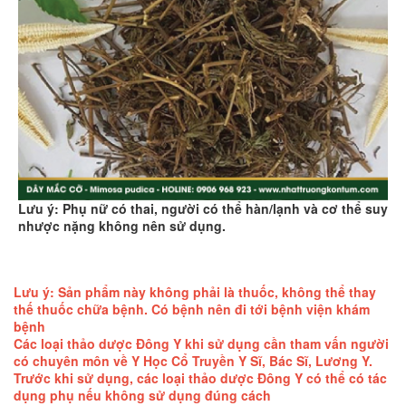
Lưu ý: Phụ nữ có thai, người có thể hàn/lạnh và cơ thể suy
nhược nặng không nên sử dụng.
Lưu ý: Sản phẩm này không phải là thuốc, không thể thay
thế thuốc chữa bệnh. Có bệnh nên đi tới bệnh viện khám
bệnh
Các loại thảo dược Đông Y khi sử dụng cần tham vấn người
có chuyên môn về Y Học Cổ Truyền Y Sĩ, Bác Sĩ, Lương Y.
Trước khi sử dụng, các loại thảo dược Đông Y có thể có tác
dụng phụ nếu không sử dụng đúng cách