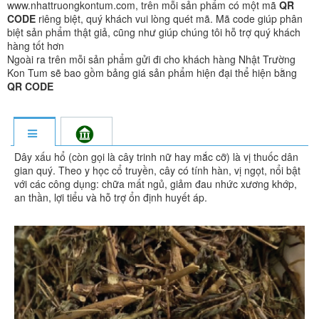
www.nhattruongkontum.com, trên mỗi sản phẩm có một mã
QR
CODE
riêng biệt, quý khách vui lòng quét mã. Mã code giúp phân
biệt sản phẩm thật giả, cũng như giúp chúng tôi hỗ trợ quý khách
hàng tốt hơn
Ngoài ra trên mỗi sản phẩm gửi đi cho khách hàng Nhật Trường
Kon Tum sẽ bao gồm bảng giá sản phẩm hiện đại thể hiện bằng
QR CODE
Dây xấu hổ (còn gọi là cây trinh nữ hay mắc cỡ) là vị thuốc dân
gian quý. Theo y học cổ truyền, cây có tính hàn, vị ngọt, nổi bật
với các công dụng: chữa mất ngủ, giảm đau nhức xương khớp,
an thần, lợi tiểu và hỗ trợ ổn định huyết áp.