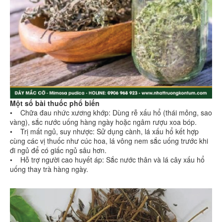
Một số bài thuốc phổ biến
• Chữa đau nhức xương khớp: Dùng rễ xấu hổ (thái mỏng, sao
vàng), sắc nước uống hàng ngày hoặc ngâm rượu xoa bóp.
• Trị mất ngủ, suy nhược: Sử dụng cành, lá xấu hổ kết hợp
cùng các vị thuốc như cúc hoa, lá vông nem sắc uống trước khi
đi ngủ để có giấc ngủ sâu hơn.
• Hỗ trợ người cao huyết áp: Sắc nước thân và lá cây xấu hổ
uống thay trà hàng ngày.