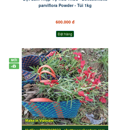
parviflora Powder - Túi 1kg
600.000 đ
Đặt hàng
MỚI
+