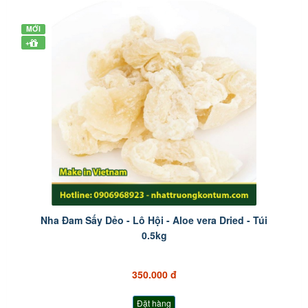
MỚI
+
Nha Đam Sấy Dẻo - Lô Hội - Aloe vera Dried - Túi
0.5kg
350.000 đ
Đặt hàng