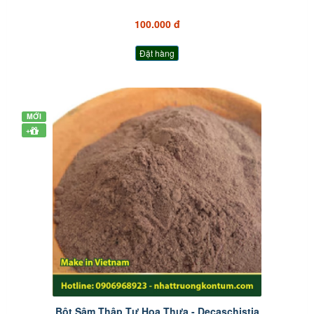
100.000 đ
Đặt hàng
MỚI
+
Bột Sâm Thập Tự Hoa Thưa - Decaschistia