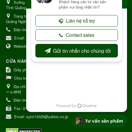
Xưởng sản xuất:
34 Lý Thường Kiệt, Tổ 6, Phường Kon Tum,
Tỉnh Quảng Ngải
Trang trại Dược Liệu Hữu Cơ:
Khu 37 Hộ Xã Măng Đen Tỉnh
Quảng Ngãi
Điện thoại:
+84 906968923
Email:
kinhdoanh@nhattruongkontum.com
Website:
https://www.nhattruongkontum.com
CỬA HÀNG GIỚI THIỆU TẠI NHẬT BẢN
Giấy phép số: 080-9475-1379
Chịu trách nhiệm:
MR THƯƠNG
Địa chỉ Nhật Bản:
日本 愛知県刈谷市神明町6丁目308番地 ファミ
ール神明
Điện thoại:
080-9475-1379
Fax:
070-9178-7979
Email:
syixl13029@yahoo.co.jp
Tư vấn sản phẩm