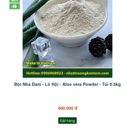
MỚI
+
Bột Nha Đam - Lô Hội - Aloe vera Powder - Túi 0.5kg
400.000 đ
Đặt hàng