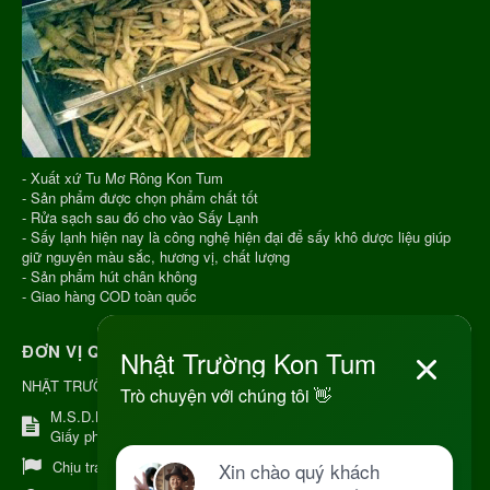
- Xuất xứ Tu Mơ Rông Kon Tum
- Sản phẩm được chọn phẩm chất tốt
- Rửa sạch sau đó cho vào Sấy Lạnh
- Sấy lạnh hiện nay là công nghệ hiện đại để sấy khô dược liệu giúp
giữ nguyên màu sắc, hương vị, chất lượng
- Sản phẩm hút chân không
- Giao hàng COD toàn quốc
ĐƠN VỊ QUẢN LÝ
NHẬT TRƯỜNG KON TUM
M.S.D.N: 8344254367, Cấp tại Kon Tum.
Giấy phép số: Số 38A.8009409/HKD
Chịu trách nhiệm:
Chủ cơ sở Nguyễn Nhật Trường