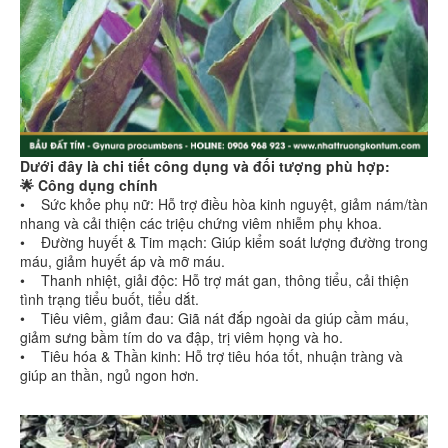
Dưới đây là chi tiết công dụng và đối tượng phù hợp:
🌟 Công dụng chính
• Sức khỏe phụ nữ: Hỗ trợ điều hòa kinh nguyệt, giảm nám/tàn
nhang và cải thiện các triệu chứng viêm nhiễm phụ khoa.
• Đường huyết & Tim mạch: Giúp kiểm soát lượng đường trong
máu, giảm huyết áp và mỡ máu.
• Thanh nhiệt, giải độc: Hỗ trợ mát gan, thông tiểu, cải thiện
tình trạng tiểu buốt, tiểu dắt.
• Tiêu viêm, giảm đau: Giã nát đắp ngoài da giúp cầm máu,
giảm sưng bầm tím do va đập, trị viêm họng và ho.
• Tiêu hóa & Thần kinh: Hỗ trợ tiêu hóa tốt, nhuận tràng và
giúp an thần, ngủ ngon hơn.